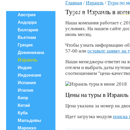
Главная
/
Израиль
/
Туры по м
Все страны
ВЕРШИ
Поиск тура
Туры в Израиль в июн
Горящие туры
Как 
Австрия
Андорра
Наша компания работает с 20
условиях. На нашем сайте до
Болгария
июнь месяц.
Вьетнам
Греция
Чтобы узнать информацию об о
57-00 или
оставьте заявку на 
Доминикана
Израиль
Наши менеджеры ответят на в
отелем и выбрать даты путеш
Индия
соотношением "цена-качество
Индонезия
Испания
Италия
Цены на туры в Израиль
Кипр
Китай
Цена указана за номер на двои
Куба
Идет загрузка модуля
поиска 
Мальдивы
Марокко