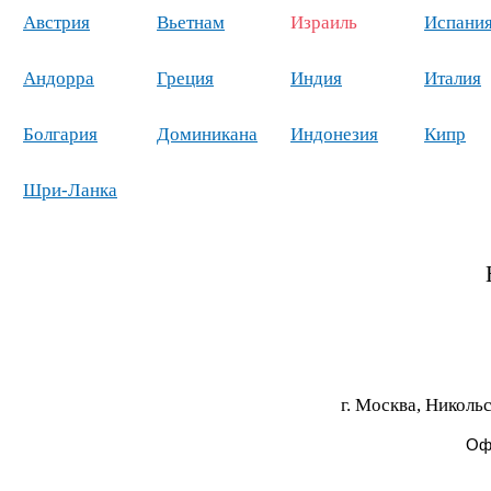
Австрия
Вьетнам
Израиль
Испани
Андорра
Греция
Индия
Италия
Болгария
Доминикана
Индонезия
Кипр
Шри-Ланка
г. Москва, Никольс
Офи