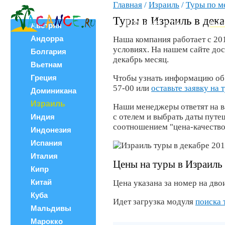
Главная
/
Израиль
/
Туры по м
Все страны
ВЕРШИНА
Поиск тура
Туры в Израиль в дек
Горящие туры
Как 
Австрия
Андорра
Наша компания работает с 20
условиях. На нашем сайте до
Болгария
декабрь месяц.
Вьетнам
Греция
Чтобы узнать информацию об о
57-00 или
оставьте заявку на 
Доминикана
Израиль
Наши менеджеры ответят на в
с отелем и выбрать даты пут
Индия
соотношением "цена-качество
Индонезия
Испания
Италия
Цены на туры в Израиль 
Кипр
Китай
Цена указана за номер на двои
Куба
Идет загрузка модуля
поиска 
Мальдивы
Марокко