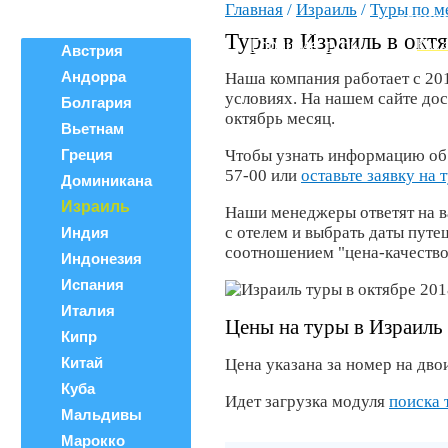
Главная
/
Израиль
/
Туры по м
Все страны
ВЕРШИ
Поиск тура
Туры в Израиль в окт
Горящие туры
Как 
Австрия
Андорра
Наша компания работает с 20
условиях. На нашем сайте до
Болгария
октябрь месяц.
Вьетнам
Греция
Чтобы узнать информацию об о
57-00 или
оставьте заявку на 
Доминикана
Израиль
Наши менеджеры ответят на в
с отелем и выбрать даты пут
Индия
соотношением "цена-качество
Индонезия
Испания
Италия
Цены на туры в Израиль 
Кипр
Китай
Цена указана за номер на двои
Куба
Идет загрузка модуля
поиска 
Мальдивы
Марокко