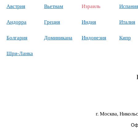
Австрия
Вьетнам
Израиль
Испани
Андорра
Греция
Индия
Италия
Болгария
Доминикана
Индонезия
Кипр
Шри-Ланка
г. Москва, Никольс
Офи