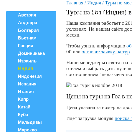
Главная
/
Индия
/
Туры по ме
Все страны
ВЕРШИ
Поиск тура
Туры на Гоа (Индия) 
Горящие туры
Как 
Австрия
Андорра
Наша компания работает с 20
условиях. На нашем сайте до
Болгария
месяц.
Вьетнам
Греция
Чтобы узнать информацию
об
00 или
оставьте заявку на тур
.
Доминикана
Израиль
Наши менеджеры ответят на в
отелем и выбрать даты путеш
Индия
соотношением "цена-качество
Индонезия
Испания
Италия
Цены на туры на Гоа в н
Кипр
Китай
Цена указана за номер на двои
Куба
Идет загрузка модуля
поиска 
Мальдивы
Марокко