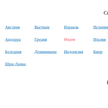
С
Австрия
Вьетнам
Израиль
Испани
Андорра
Греция
Индия
Италия
Болгария
Доминикана
Индонезия
Кипр
Шри-Ланка