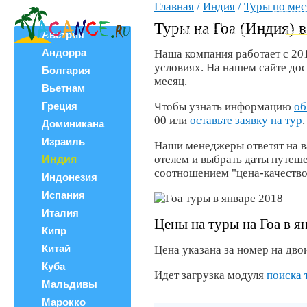
Главная
/
Индия
/
Туры по ме
Все страны
ВЕРШИ
Поиск тура
Туры на Гоа (Индия) в
Горящие туры
Как 
Австрия
Андорра
Наша компания работает с 20
условиях. На нашем сайте до
Болгария
месяц.
Вьетнам
Греция
Чтобы узнать информацию
об
00 или
оставьте заявку на тур
.
Доминикана
Израиль
Наши менеджеры ответят на в
отелем и выбрать даты путеш
Индия
соотношением "цена-качество
Индонезия
Испания
Италия
Цены на туры на Гоа в я
Кипр
Китай
Цена указана за номер на двои
Куба
Идет загрузка модуля
поиска 
Мальдивы
Марокко