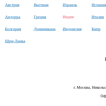
Австрия
Вьетнам
Израиль
Испани
Андорра
Греция
Индия
Италия
Болгария
Доминикана
Индонезия
Кипр
Шри-Ланка
г. Москва, Никольс
Офи