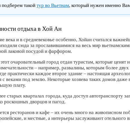
ы подберем такой
тур во Вьетнам
, который нужен именно Ва
ности отдыха в Хой Ан
ие века и в средневековье особенно, Хойан считался важней
риходили сюда за прославившимися на весь мир вьетнамскими
ной лаковой посудой и фарфором.
этот очаровательный город отдан туристам, которые ценят н
мечательности – например, развалины, которым более двух 
где практически каждое второе здание – настоящая археолог
 с веками под землю. Некоторые хозяева таких домов даже
льшую плату.
лее старых кварталах города, куда доступ автотранспорту з
ко роскошных дворцов и пагод.
ается ресторанов и кафе – их очень много на живописном по
ропейские, и местные, а интерьеры заслуживают отельного в