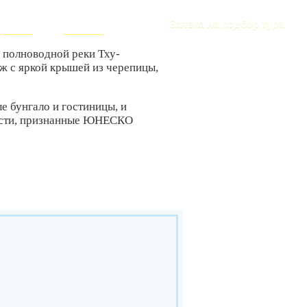
РИЗМА
+7 (916) 393-57-00
Заявка на подбор тура
ересное
Контакты
 полноводной реки Тху-
аж с яркой крышей из черепицы,
е бунгало и гостиницы, и
ности, признанные ЮНЕСКО