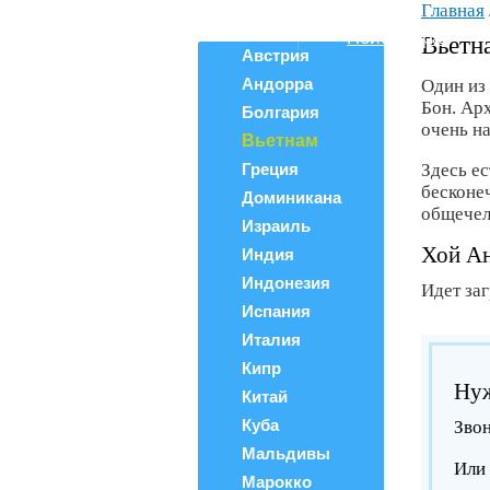
Главная
Все страны
Поиск тура
Вьетн
Австрия
Андорра
Один из
Бон. Ар
Болгария
очень н
Вьетнам
Греция
Здесь ес
бесконе
Доминикана
общечел
Израиль
Хой Ан
Индия
Индонезия
Идет за
Испания
Италия
Кипр
Нуж
Китай
Куба
Звон
Мальдивы
Или 
Марокко