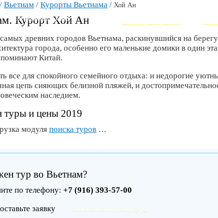
/
Вьетнам
/
Курорты Вьетнама
/
Хой Ан
ВЕРШИНА СОВРЕМЕННОГО ТУ
Горящие туры
ам. Курорт Хой Ан
Как забронировать
Инт
 самых древних городов Вьетнама, раскинувшийся на берегу
хитектура города, особенно его маленькие домики в один эт
апоминают Китай.
ть все для спокойного семейного отдыха: и недорогие уютны
чная цепь сияющих белизной пляжей, и достопримечатель
овеческим наследием.
 туры и цены 2019
грузка модуля
поиска туров
…
ен тур во Вьетнам?
ите по телефону:
+7 (916) 393-57-00
оставьте заявку
Заявка на подбор тура