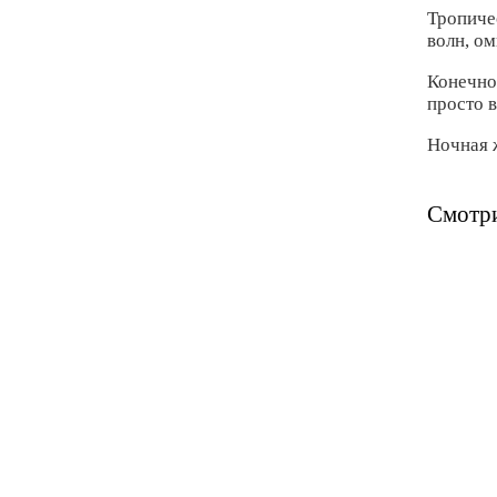
Тропиче
волн, о
Конечно
просто в
Ночная ж
Смотри