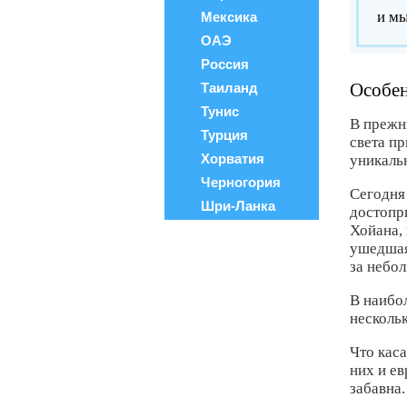
и м
Мексика
ОАЭ
Россия
Особен
Таиланд
Тунис
В прежн
Турция
света п
Хорватия
уникаль
Черногория
Сегодня 
Шри-Ланка
достопри
Хойана, 
ушедшая
за небо
В наибо
несколь
Что кас
них и ев
забавна.