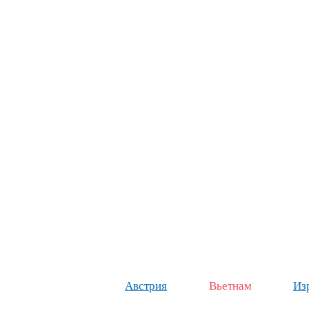
Австрия
Вьетнам
Из