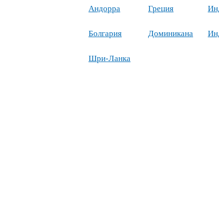
Андорра
Греция
Ин
Болгария
Доминикана
Ин
Шри-Ланка