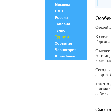
Мексика
ОАЭ
Особен
Россия
Таиланд
Отелей в
Тунис
К сведе
Турция
Горгона 
Хорватия
Черногория
С менее
Артемид
Шри-Ланка
храм на
Сегодня
спорта. 
Так что 
повалят
собстве
Смотри