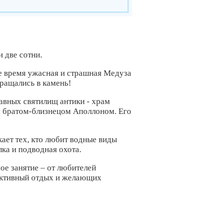
 две сотни.
ое время ужасная и страшная Медуза
вращались в камень!
лавных святилищ антики - храм
м братом-близнецом Аполлоном. Его
ает тех, кто любит водные виды
лка и подводная охота.
ое занятие – от любителей
 активный отдых и желающих