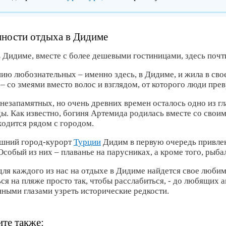
ности отдыха в Дидиме
 Дидиме, вместе с более дешевыми гостиницами, здесь почти
нию любознательных – именно здесь, в Дидиме, и жила в св
– со змеями вместо волос и взглядом, от которого люди пре
 незапамятных, но очень древних времен осталось одно из г
ы. Как известно, богиня Артемида родилась вместе со свои
ходится рядом с городом.
шний город-курорт
Турции
Дидим в первую очередь привлек
Особый из них – плаванье на парусниках, а кроме того, рыба
для каждого из нас на отдыхе в Дидиме найдется свое любим
ься на пляже просто так, чтобы расслабиться, - до любящих
нными глазами узреть исторические редкости.
те также: