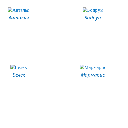
Анталья
Бодрум
Белек
Мармарис