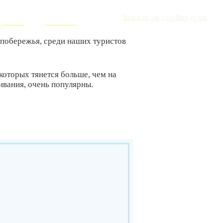
РИЗМА
+7 (916) 393-57-00
Заявка на подбор тура
ересное
Контакты
 побережья, среди наших туристов
которых тянется больше, чем на
ивания, очень популярны.