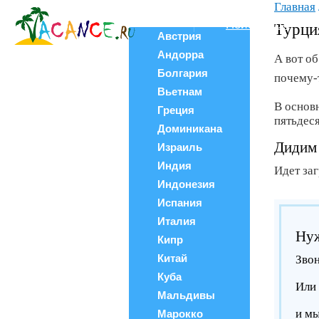
Главная
Все страны
Поиск тура
Турци
Австрия
Андорра
А вот о
Болгария
почему-т
Вьетнам
В основн
Греция
пятьдес
Доминикана
Дидим 
Израиль
Индия
Идет за
Индонезия
Испания
Италия
Нуж
Кипр
Китай
Звон
Куба
Или 
Мальдивы
и м
Марокко