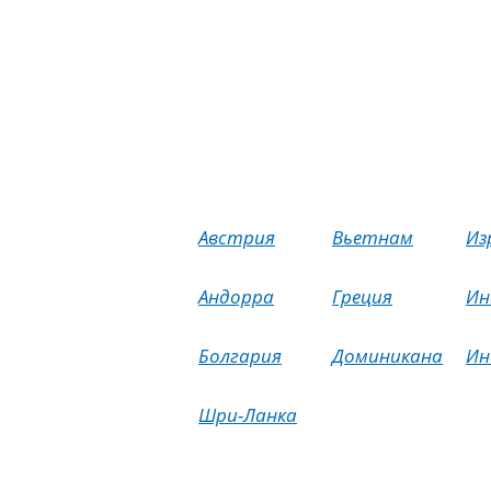
Австрия
Вьетнам
Из
Андорра
Греция
Ин
Болгария
Доминикана
Ин
Шри-Ланка