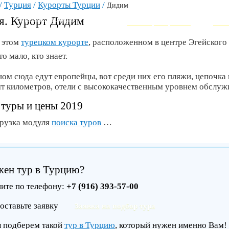
/
Турция
/
Курорты Турции
/
Дидим
ВЕРШИНА СОВРЕМЕННОГО ТУ
Горящие туры
я. Курорт Дидим
Как забронировать
Инт
б этом
турецком курорте
, расположенном в центре Эгейского
о мало, кто знает.
ом сюда едут европейцы, вот среди них его пляжи, цепочка 
ят километров, отели с высококачественным уровнем обслуж
туры и цены 2019
грузка модуля
поиска туров
…
ен тур в Турцию?
ите по телефону:
+7 (916) 393-57-00
оставьте заявку
Заявка на подбор тура
ы подберем такой
тур в Турцию
, который нужен именно Вам!