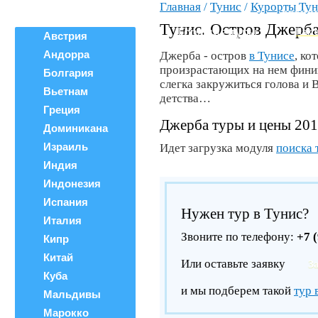
Главная
/
Тунис
/
Курорты Тун
Все страны
ВЕРШИ
Поиск тура
Тунис. Остров Джерб
Горящие туры
Как 
Австрия
Андорра
Джерба - остров
в Тунисе
, ко
произрастающих на нем финик
Болгария
слегка закружиться голова и 
Вьетнам
детства…
Греция
Джерба туры и цены 20
Доминикана
Израиль
Идет загрузка модуля
поиска 
Индия
Индонезия
Испания
Нужен тур в Тунис?
Италия
Звоните по телефону:
+7 
Кипр
Китай
Или оставьте заявку
З
Куба
и мы подберем такой
тур 
Мальдивы
Марокко