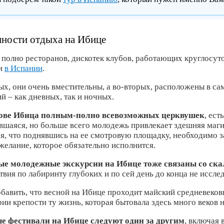
ности отдыха на Ибице
 полно ресторанов, дискотек клубов, работающих круглосуто
и
в Испании
.
ых, они очень вместительны, а во-вторых, расположены в с
й – как дневных, так и ночных.
рове Ибица полным-полно всевозможных церквушек
, ест
вшаяся, но больше всего молодежь привлекает здешняя маги
ся, что поднявшись на ее смотровую площадку, необходимо з
желание, которое обязательно исполнится.
е молодежные экскурсии на Ибице тоже связаны со ска
твия по лабиринту глубоких и по сей день до конца не исс
обавить, что весной на Ибице проходит майский средневеко
ии крепости ту жизнь, которая бытовала здесь много веков н
е фестивали на Ибице следуют один за другим
, включая 