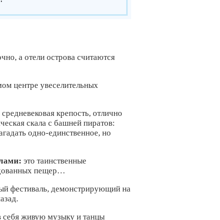
чно, а отели острова считаются
амом центре увеселительных
ь средневековая крепость, отлично
ческая скала с башней пиратов:
агадать одно-единственное, но
лами:
это таинственные
ледованных пещер…
вый фестиваль, демонстрирующий на
азад.
в себя живую музыку и танцы