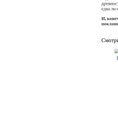
древнос
едва ли 
И, коне
поклонн
Смотри