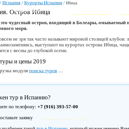
/
Испания
/
Курорты Испании
/
Ибица
ВЕРШИНА СОВРЕМЕННОГО ТУ
Горящие туры
ия. Остров Ибица
Как забронировать
Инт
 это чудесный остров, входящий в Болеары, омываемый
много моря.
овсем не зря так часто называют мировой столицей клубов:
заимозаменяясь, выступают на курортах острова Ибица, чащ
ится с весны до глубокой осени.
туры и цены 2019
грузка модуля
поиска туров
…
ен тур в Испанию?
ите по телефону:
+7 (916) 393-57-00
оставьте заявку
Заявка на подбор тура
ы подберем такой
тур в Испанию
, который нужен именно Вам