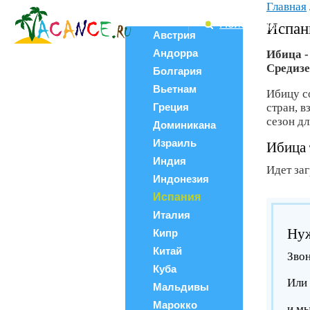
Главная
Все страны
Поиск тура
Испан
Австрия
Андорра
Ибица -
Средизе
Болгария
Вьетнам
Ибицу с
Греция
стран, в
сезон дл
Доминикана
Израиль
Ибица 
Индия
Идет за
Индонезия
Испания
Италия
Нуж
Кипр
Китай
Звон
Куба
Или 
Мальдивы
Марокко
и м