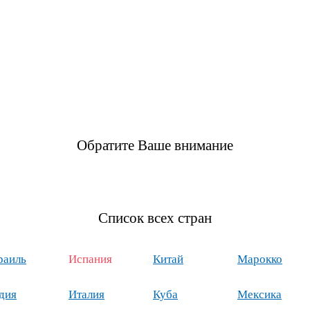
Обратите Ваше внимание
Список всех стран
раиль
Испания
Китай
Марокко
дия
Италия
Куба
Мексика