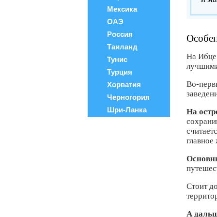
Мексика
ОАЭ
Россия
Особен
Таиланд
На Ибце
Тунис
лучшим
Турция
Во-перв
Хорватия
заведени
Черногория
Шри-Ланка
На ост
сохрани
считает
главное 
Основны
путешес
Стоит д
территор
А дальш