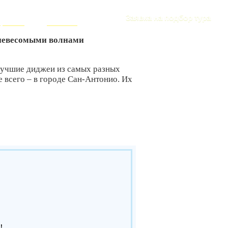
РИЗМА
+7 (916) 393-57-00
Заявка на подбор тура
ересное
Контакты
 невесомыми волнами
 лучшие диджеи из самых разных
е всего – в городе Сан-Антонио. Их
!