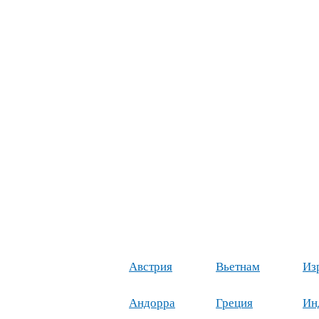
Австрия
Вьетнам
Из
Андорра
Греция
Ин