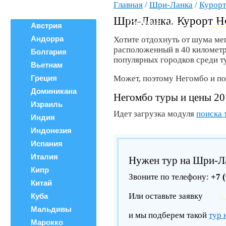
Главная
/
Шри-Ланка
/
Курор
Все страны
ВЕРШИНА
Поиск тура
Шри-Ланка. Курорт Н
Горящие туры
Как 
Австрия
Андорра
Хотите отдохнуть от шума мег
расположенный в 40 километр
Болгария
популярных городков среди ту
Вьетнам
Греция
Может, поэтому Негомбо и пол
Доминикана
Негомбо туры и цены 20
Израиль
Идет загрузка модуля
поиска 
Индия
Индонезия
Испания
Италия
Нужен тур на Шри-Л
Кипр
Звоните по телефону:
+7 
Китай
Или оставьте заявку
Куба
З
Мальдивы
и мы подберем такой
тур 
Марокко