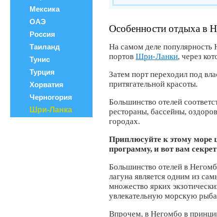
Мексика
ОАЭ
Особенности отдыха в 
Россия
На самом деле популярность Н
Таиланд
портов
Шри-Ланки
, через ко
Тунис
Турция
Затем порт переходил под влас
притягательной красоты.
Хорватия
Черногория
Большинство отелей соответс
Шри-Ланка
рестораны, бассейны, оздоров
городах.
Приплюсуйте к этому море 
программу, и вот вам секре
Большинство отелей в Негомб
лагуна является одним из сам
множество ярких экзотически
увлекательную морскую рыбал
Впрочем, в Негомбо в принци