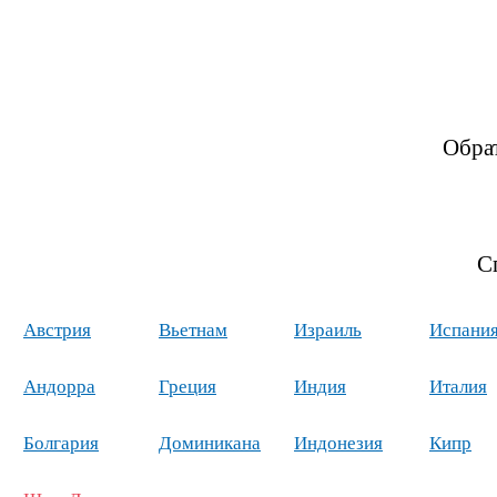
Обра
С
Австрия
Вьетнам
Израиль
Испани
Андорра
Греция
Индия
Италия
Болгария
Доминикана
Индонезия
Кипр