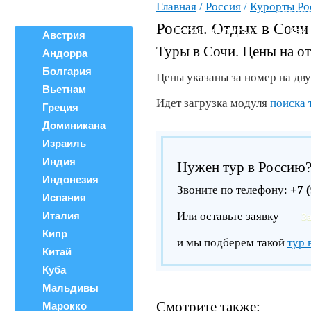
Главная
/
Россия
/
Курорты Ро
Все страны
ВЕРШИ
Поиск тура
Россия. Отдых в Сочи
Горящие туры
Как 
Австрия
Туры в Сочи. Цены на от
Андорра
Болгария
Цены указаны за номер на двух
Вьетнам
Идет загрузка модуля
поиска 
Греция
Доминикана
Израиль
Индия
Нужен тур в Россию
Индонезия
Звоните по телефону:
+7 
Испания
Италия
Или оставьте заявку
З
Кипр
и мы подберем такой
тур 
Китай
Куба
Мальдивы
Смотрите также:
Марокко