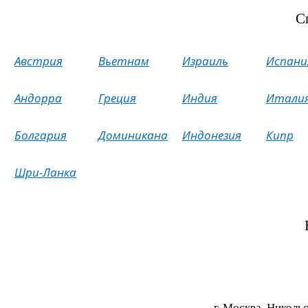
С
Австрия
Вьетнам
Израиль
Испани
Андорра
Греция
Индия
Итали
Болгария
Доминикана
Индонезия
Кипр
Шри-Ланка
г. Москва, Никольс