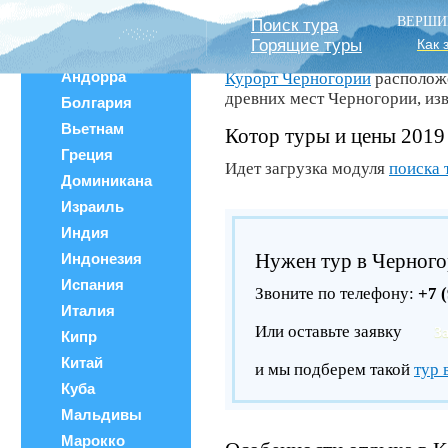
Главная
/
Черногория
/
Курор
Все страны
ВЕРШИ
Поиск тура
Черногория. Туры в К
Горящие туры
Как 
Австрия
Андорра
Курорт Черногории
расположе
древних мест Черногории, изв
Болгария
Вьетнам
Котор туры и цены 2019
Греция
Идет загрузка модуля
поиска 
Доминикана
Израиль
Индия
Нужен тур в Черног
Индонезия
Испания
Звоните по телефону:
+7 
Италия
Или оставьте заявку
З
Кипр
Китай
и мы подберем такой
тур 
Куба
Мальдивы
Марокко