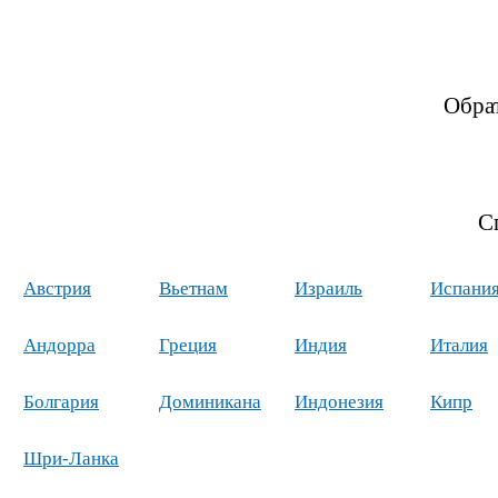
Обра
С
Австрия
Вьетнам
Израиль
Испани
Андорра
Греция
Индия
Италия
Болгария
Доминикана
Индонезия
Кипр
Шри-Ланка