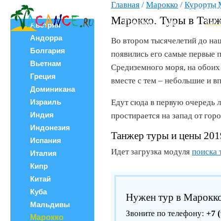
Главная
/
Марокко
/
Курорты 
Все страны
ВЕРШИ
Поиск тура
Марокко. Туры в Тан
Горящие туры
Как 
Австрия
Андорра
Во втором тысячелетий до наш
Болгария
появились его самые первые 
Вьетнам
Средиземного моря, на обоих 
Греция
вместе с тем – небольшие и 
Доминикана
Израиль
Едут сюда в первую очередь 
Индия
простирается на запад от горо
Индонезия
Танжер туры и цены 201
Испания
Идет загрузка модуля
поиска 
Италия
Кипр
Китай
Куба
Нужен тур в Марокк
Мальдивы
Звоните по телефону:
+7 
Марокко