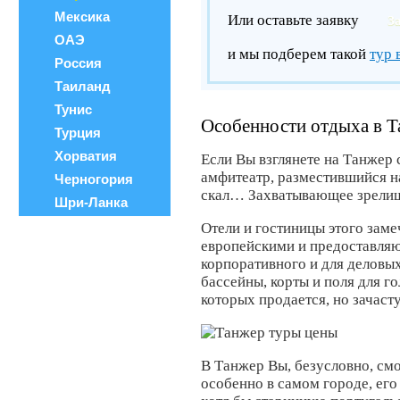
Мексика
Или оставьте заявку
З
ОАЭ
и мы подберем такой
тур 
Россия
Таиланд
Тунис
Особенности отдыха в Т
Турция
Хорватия
Если Вы взглянете на Танжер 
амфитеатр, разместившийся 
Черногория
скал… Захватывающее зрели
Шри-Ланка
Отели и гостиницы этого зам
европейскими и предоставляю
корпоративного и для деловы
бассейны, корты и поля для г
которых продается, но зачаст
В Танжер Вы, безусловно, см
особенно в самом городе, его