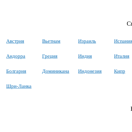
С
Австрия
Вьетнам
Израиль
Испани
Андорра
Греция
Индия
Италия
Болгария
Доминикана
Индонезия
Кипр
Шри-Ланка