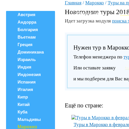
Главная
/
Марокко
/
Туры на 
Все страны
ВЕРШИНА
Поиск тура
Новогодние туры 201
Горящие туры
Как 
Австрия
Идет загрузка модуля
поиска 
Андорра
Болгария
Вьетнам
Греция
Нужен тур в Марокк
Доминикана
Телефон менеджера по
ту
Израиль
Индия
Или оставьте заявку
З
Индонезия
и мы подберем для Вас ва
Испания
Италия
Кипр
Китай
Ещё по стране:
Куба
Мальдивы
Туры в Марокко в феврал
Марокко