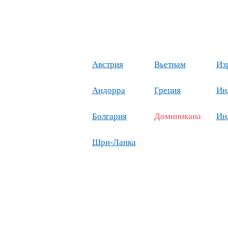
Австрия
Вьетнам
Из
Андорра
Греция
Ин
Болгария
Доминикана
Ин
Шри-Ланка