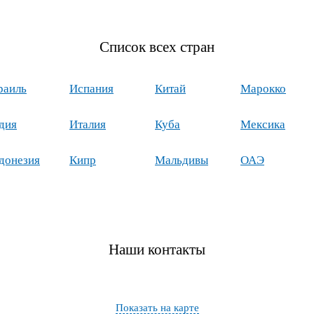
Список всех стран
раиль
Испания
Китай
Марокко
дия
Италия
Куба
Мексика
донезия
Кипр
Мальдивы
ОАЭ
Наши контакты
Показать на карте