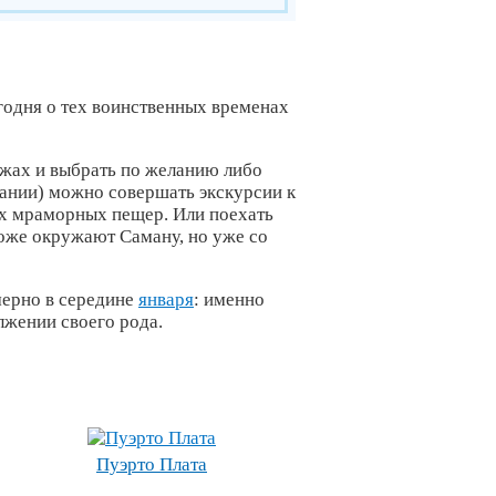
годня о тех воинственных временах
яжах
и выбрать по желанию либо
лании) можно совершать экскурсии к
х мраморных пещер. Или поехать
тоже окружают Саману, но уже со
ерно в середине
января
: именно
лжении своего рода.
Пуэрто Плата