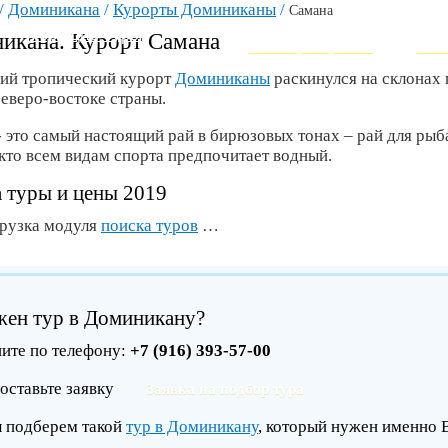
/
Доминикана
/
Курорты Доминиканы
/
Самана
ВЕРШИНА СОВРЕМЕННОГО ТУР
Горящие туры
икана. Курорт Самана
Как забронировать
Инт
хий тропический курорт
Доминиканы
раскинулся на склонах
северо-востоке страны.
- это самый настоящий рай в бирюзовых тонах – рай для рыб
 кто всем видам спорта предпочитает водный.
 туры и цены 2019
грузка модуля
поиска туров
…
ен тур в Доминикану?
ите по телефону:
+7 (916) 393-57-00
оставьте заявку
Заявка на подбор тура
ы подберем такой
тур в Доминикану
, который нужен именно 