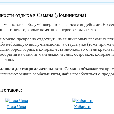
ности отдыха в Самана (Доминикана)
о именно здесь Колумб впервые сразился с индейцами. Но се
минает ничего, кроме памятника первооткрывателю.
е можно прекрасно отдохнуть на ее шикарных песчаных пл
либо небольшую виллу-пансионат, а оттуда уже (тоже при же
щим город горам, в которых есть множество очень красивы
нообразия на один из маленьких лесных островков, которые 
залива.
лавная достопримечательность Самана
объявляется прим
иплывают редкие горбатые киты, дабы позаботиться о продо
те также:
Бока Чика
Кабарете