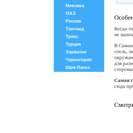
Мексика
ОАЭ
Особен
Россия
Когда-т
Таиланд
не напо
Тунис
Турция
В Саман
отель, 
Хорватия
окружаю
Черногория
для раз
Шри-Ланка
стороны 
Самая г
сюда пр
Смотри