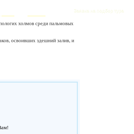
ИЗМА
+7 (916) 393-57-00
Заявка на подбор тура
ересное
Контакты
 пологих холмов среди пальмовых
аков, освоивших здешний залив, и
Вам!