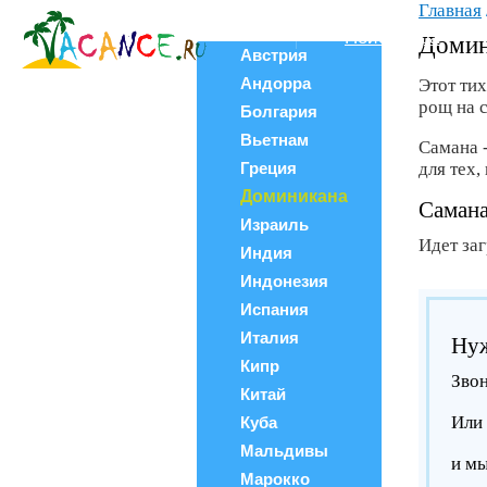
Главная
Все страны
Поиск тура
Домин
Австрия
Андорра
Этот ти
рощ на 
Болгария
Вьетнам
Самана 
Греция
для тех,
Доминикана
Самана
Израиль
Идет за
Индия
Индонезия
Испания
Италия
Нуж
Кипр
Звон
Китай
Или 
Куба
Мальдивы
и м
Марокко