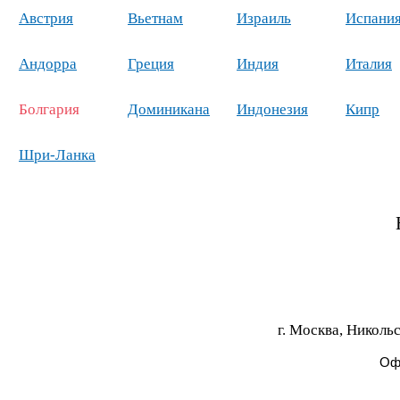
Австрия
Вьетнам
Израиль
Испани
Андорра
Греция
Индия
Италия
Болгария
Доминикана
Индонезия
Кипр
Шри-Ланка
г. Москва, Никольс
Офи