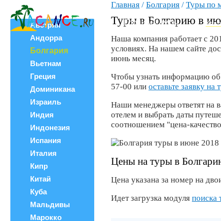
Главная
/
Болгария
/
Туры по 
Все страны
ВЕРШИНА
Поиск тура
Туры в Болгарию в ию
Горящие туры
Как 
Австрия
Андорра
Наша компания работает с 20
условиях. На нашем сайте до
Болгария
июнь месяц.
Вьетнам
Греция
Чтобы узнать информацию об о
57-00 или
оставьте заявку на 
Доминикана
Израиль
Наши менеджеры ответят на в
отелем и выбрать даты путеш
Индия
соотношением "цена-качество
Индонезия
Испания
Италия
Цены на туры в Болгари
Кипр
Китай
Цена указана за номер на двои
Куба
Идет загрузка модуля
поиска 
Мальдивы
Марокко