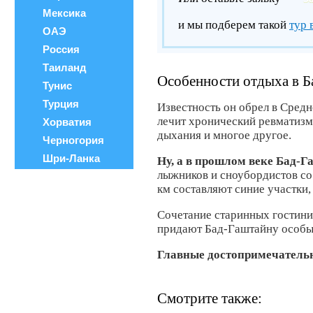
Мексика
и мы подберем такой
тур 
ОАЭ
Россия
Таиланд
Особенности отдыха в Б
Тунис
Турция
Известность он обрел в Сред
лечит хронический ревматизм,
Хорватия
дыхания и многое другое.
Черногория
Шри-Ланка
Ну, а в прошлом веке Бад-
лыжников и сноубордистов со 
км составляют синие участки, 
Сочетание старинных гостини
придают Бад-Гаштайну особы
Главные достопримечательн
Смотрите также: