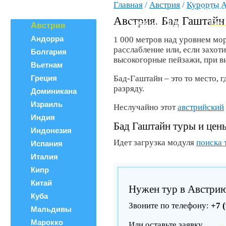
Главная
/
Австрия
/
Курорты А
Все страны
ВЕРШИ
Поиск тура
Австрия. Бад Гаштайн
Горящие туры
Как 
Австрия
Андорра
1 000 метров над уровнем мо
расслабление или, если захот
Болгария
высокогорные пейзажи, при в
Вьетнам
Греция
Бад-Гаштайн – это то место, 
разряду.
Доминикана
Израиль
Неслучайно этот
австрийский
Индия
Бад Гаштайн туры и цен
Индонезия
Идет загрузка модуля
поиска 
Испания
Италия
Кипр
Китай
Нужен тур в Австри
Куба
Звоните по телефону:
+7 
Мальдивы
Марокко
Или оставьте заявку
З