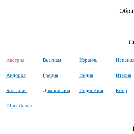
Обра
С
Австрия
Вьетнам
Израиль
Испани
Андорра
Греция
Индия
Италия
Болгария
Доминикана
Индонезия
Кипр
Шри-Ланка