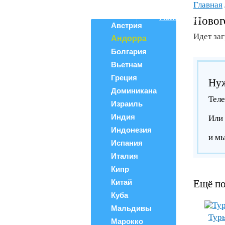
Главная
Все страны
Поиск тура
Новог
Австрия
Идет за
Андорра
Болгария
Вьетнам
Греция
Нуж
Доминикана
Тел
Израиль
Индия
Или 
Индонезия
и мы
Испания
Италия
Кипр
Китай
Ещё по
Куба
Мальдивы
Туры
Марокко