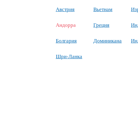
Австрия
Вьетнам
Из
Андорра
Греция
Ин
Болгария
Доминикана
Ин
Шри-Ланка