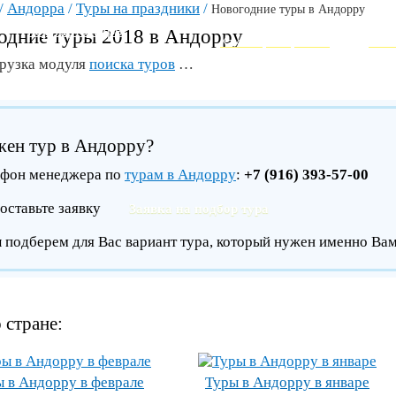
/
Андорра
/
Туры на праздники
/
Новогодние туры в Андорру
ВЕРШИНА СОВРЕМЕННОГО ТУР
Горящие туры
одние туры 2018 в Андорру
Как забронировать
Инт
грузка модуля
поиска туров
…
ен тур в Андорру?
ефон менеджера по
турам в Андорру
:
+7 (916) 393-57-00
оставьте заявку
Заявка на подбор тура
 подберем для Вас вариант тура, который нужен именно Вам
 стране:
 в Андорру в феврале
Туры в Андорру в январе